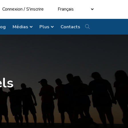
Connexion
/
S'inscrire
log
Médias
Plus
Contacts
els